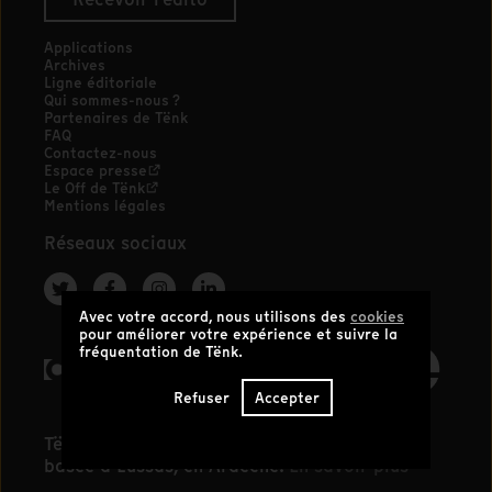
Applications
Archives
Ligne éditoriale
Qui sommes-nous ?
Partenaires de Tënk
FAQ
Contactez-nous
Espace presse
Le Off de Tënk
Mentions légales
Réseaux sociaux
Avec votre accord, nous utilisons des
cookies
pour améliorer votre expérience et suivre la
fréquentation de Tënk.
Refuser
Accepter
Tënk est édité par la coopérative SCIC Tënk
basée à Lussas, en Ardèche.
En savoir plus