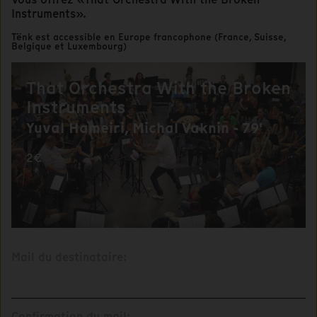
Instruments».
Tënk est accessible en Europe francophone (France, Suisse,
Belgique et Luxembourg)
That Orchestra With the Broken
Instruments
Yuval Hameiri, Michal Vaknin - 79'
2€
Mail du destinataire:
Confirmation du mail: