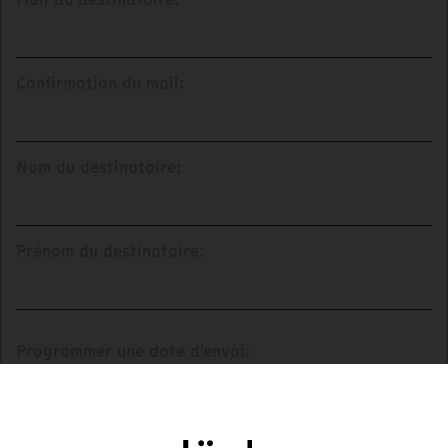
Confirmation du mail:
Nom du destinataire:
Prénom du destinataire:
Programmer une date d'envoi:
Message: