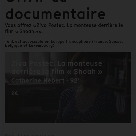
documentaire
Vous offrez «Ziva Postec. La monteuse derrière le
film « Shoah »».
Tënk est accessible en Europe francophone (France, Suisse,
Belgique et Luxembourg)
Ziva Postec. La monteuse
derrière le film « Shoah »
Catherine Hébert - 92'
2€
Mail du destinataire: