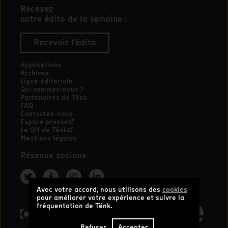
Recevez
notre édito de la semaine :
Recevoir l'édito
Applications
Archives
Ligne éditoriale
Qui sommes-nous ?
Partenaires de Tënk
FAQ
Contactez-nous
Espace presse
Le Off de Tënk
Mentions légales
Réseaux sociaux
Avec votre accord, nous utilisons des
cookies
pour améliorer votre expérience et suivre la
fréquentation de Tënk.
Refuser
Accepter